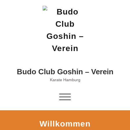
Skip
to
content
Budo Club Goshin – Verein
Karate Hamburg
Schalte
Navigation
Willkommen