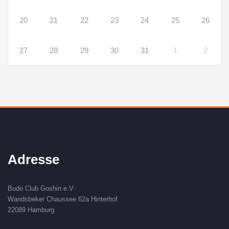
20
21
22
23
24
25
26
27
28
29
30
31
1
2
Adresse
Budo Club Goshin e.V
Wandsbeker Chaussee 62a Hinterhof
22089 Hamburg