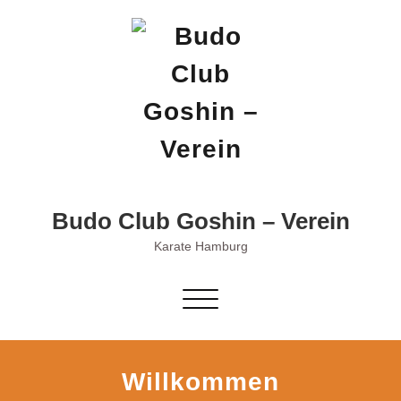
Skip
to
content
Budo Club Goshin – Verein
Karate Hamburg
Schalte
Navigation
Willkommen