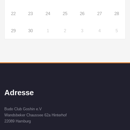
22
23
24
25
26
27
28
29
30
1
2
3
4
5
Adresse
Budo Club Goshin e.V
Wandsbeker Chaussee 62a Hinterhof
22089 Hamburg