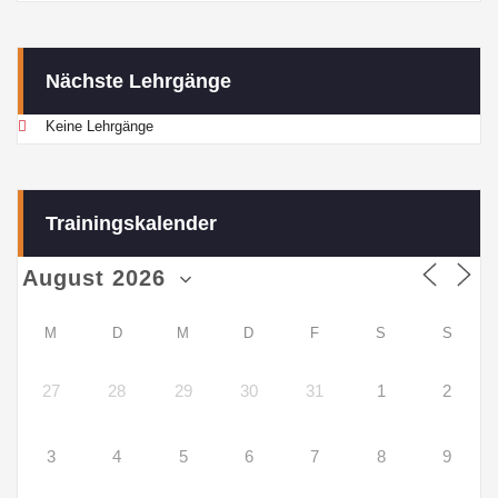
Nächste Lehrgänge
Keine Lehrgänge
Trainingskalender
M
D
M
D
F
S
S
27
28
29
30
31
1
2
3
4
5
6
7
8
9