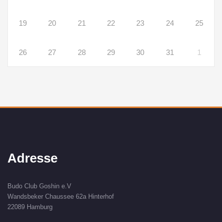
19
20
21
22
23
24
25
26
27
28
29
30
31
1
Adresse
Budo Club Goshin e.V
Wandsbeker Chaussee 62a Hinterhof
22089 Hamburg