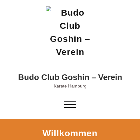
Skip
to
content
Budo Club Goshin – Verein
Karate Hamburg
Schalte
Navigation
Willkommen