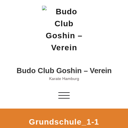
Skip
to
content
Budo Club Goshin – Verein
Karate Hamburg
Schalte
Navigation
Grundschule_1-1