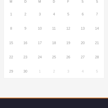
M
D
M
D
F
S
S
1
2
3
4
5
6
7
8
9
10
11
12
13
14
15
16
17
18
19
20
21
22
23
24
25
26
27
28
29
30
1
2
3
4
5