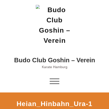
Skip
to
content
Budo Club Goshin – Verein
Karate Hamburg
Schalte
Navigation
Heian_Hinbahn_Ura-1