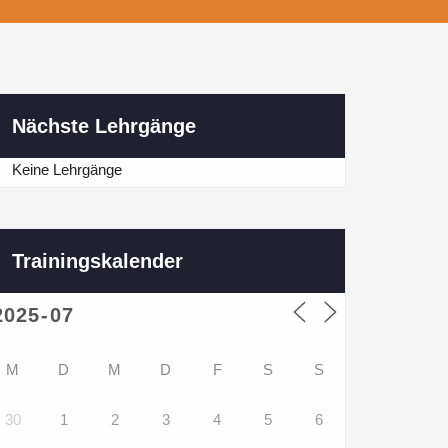
Nächste Lehrgänge
Keine Lehrgänge
Trainingskalender
M
D
M
D
F
S
S
30
1
2
3
4
5
6