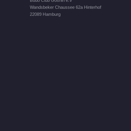
Budo Club Goshin e.V
Wandsbeker Chaussee 62a Hinterhof
22089 Hamburg