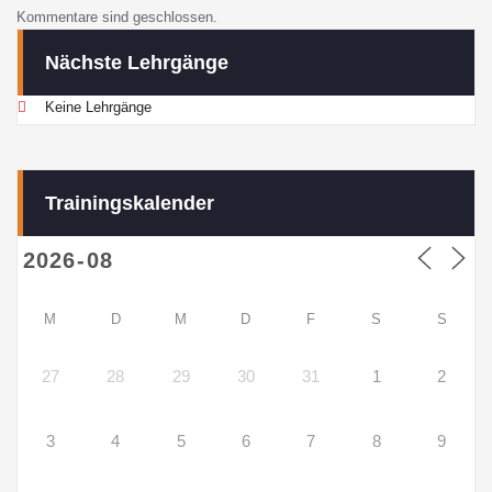
Kommentare sind geschlossen.
Nächste Lehrgänge
Keine Lehrgänge
Trainingskalender
M
D
M
D
F
S
S
27
28
29
30
31
1
2
3
4
5
6
7
8
9