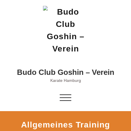
Skip
to
content
Budo Club Goshin – Verein
Karate Hamburg
Schalte
Navigation
Allgemeines Training