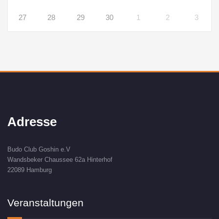
27
28
29
30
1
2
3
Adresse
Budo Club Goshin e.V
Wandsbeker Chaussee 62a Hinterhof
22089 Hamburg
Veranstaltungen