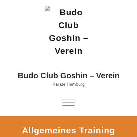
Skip
to
content
Budo Club Goshin – Verein
Karate Hamburg
Schalte
Navigation
Allgemeines Training