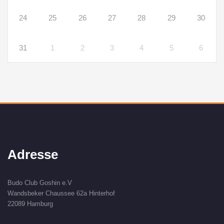
24
25
26
27
28
29
30
31
1
2
3
4
5
6
Adresse
Budo Club Goshin e.V
Wandsbeker Chaussee 62a Hinterhof
22089 Hamburg