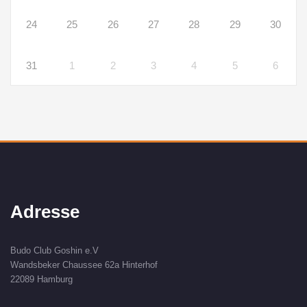
24
25
26
27
28
29
30
31
1
2
3
4
5
6
Adresse
Budo Club Goshin e.V
Wandsbeker Chaussee 62a Hinterhof
22089 Hamburg