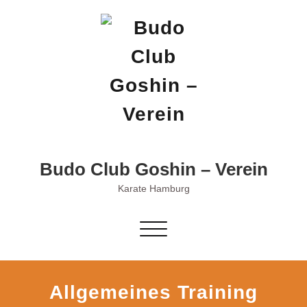
Skip
to
content
Budo Club Goshin – Verein
Karate Hamburg
Schalte
Navigation
Allgemeines Training