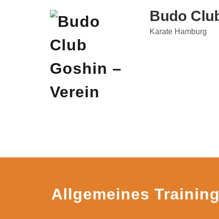
Skip
Budo Club
to
content
Karate Hamburg
Allgemeines Trainin