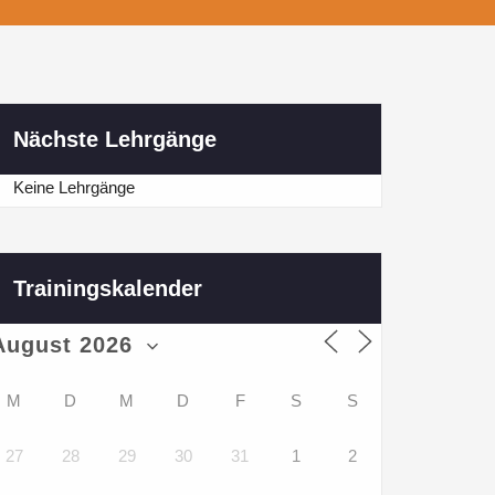
Nächste Lehrgänge
Keine Lehrgänge
Trainingskalender
M
D
M
D
F
S
S
27
28
29
30
31
1
2