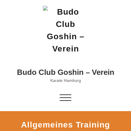
Skip
to
content
Budo Club Goshin – Verein
Karate Hamburg
Schalte
Navigation
Allgemeines Training