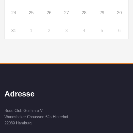
24
25
26
27
28
29
30
31
1
2
3
4
5
6
Adresse
Budo Club Goshin e.V
Wandsbeker Chaussee 62a Hinterhof
22089 Hamburg