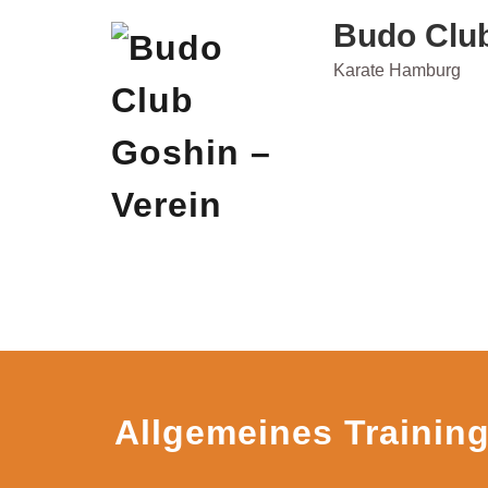
Skip
Budo Club
to
content
Karate Hamburg
Allgemeines Trainin