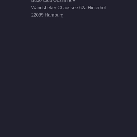
Budo Club Goshin e.V
Wandsbeker Chaussee 62a Hinterhof
22089 Hamburg