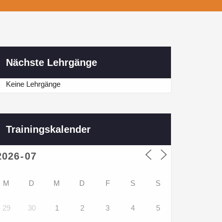
Nächste Lehrgänge
Keine Lehrgänge
Trainingskalender
M
D
M
D
F
S
S
29
30
1
2
3
4
5