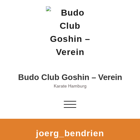
Skip
to
content
Budo Club Goshin – Verein
Karate Hamburg
Schalte
Navigation
joerg_bendrien