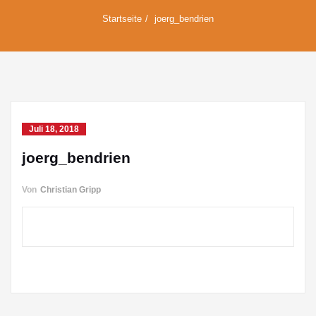
Startseite
joerg_bendrien
Juli 18, 2018
joerg_bendrien
Von
Christian Gripp