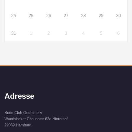
24
25
26
27
28
29
30
31
1
2
3
4
5
6
Adresse
Budo Club Goshin e.V
Wandsbeker Chaussee 62a Hinterhof
22089 Hamburg