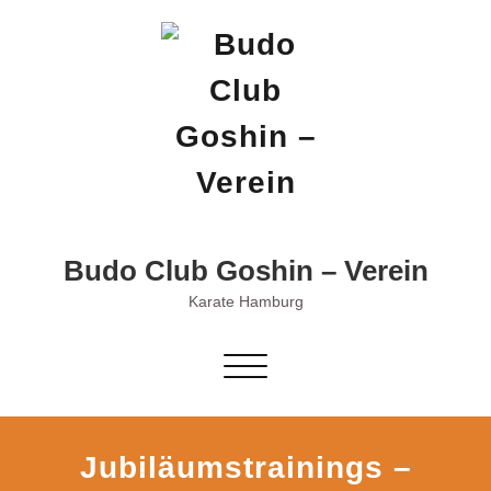
Skip
to
content
Budo Club Goshin – Verein
Karate Hamburg
Schalte
Navigation
Jubiläumstrainings –